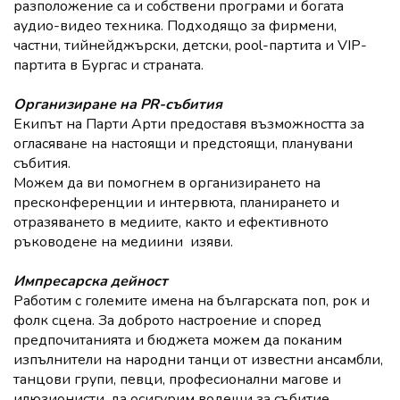
разположение са и собствени програми и богата
аудио-видео техника. Подходящо за фирмени,
частни, тийнейджърски, детски, pool-партита и VIP-
партита в Бургас и страната.
Организиране на PR-събития
Екипът на Парти Арти предоставя възможността за
огласяване на настоящи и предстоящи, планувани
събития.
Можем да ви помогнем в организирането на
пресконференции и интервюта, планирането и
отразяването в медиите, както и ефективното
ръководене на медиини изяви.
Импресарска дейност
Работим с големите имена на българската поп, рок и
фолк сцена. За доброто настроение и според
предпочитанията и бюджета можем да поканим
изпълнители на народни танци от известни ансамбли,
танцови групи, певци, професионални магове и
илюзионисти, да осигурим водещи за събитие.