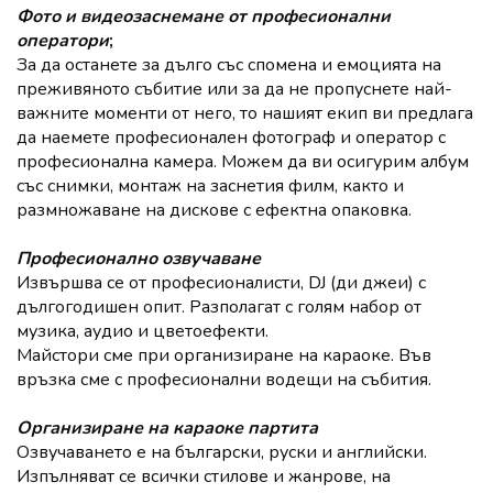
Фото и видеозаснемане от професионални
оператори
;
За да останете за дълго със спомена и емоцията на
преживяното събитие или за да не пропуснете най-
важните моменти от него, то нашият екип ви предлага
да наемете професионален фотограф и оператор с
професионална камера. Можем да ви осигурим албум
със снимки, монтаж на заснетия филм, както и
размножаване на дискове с ефектна опаковка.
Професионално озвучаване
Извършва се от професионалисти, DJ (ди джеи) с
дългогодишен опит. Разполагат с голям набор от
музика, аудио и цветоефекти.
Майстори сме при организиране на караоке. Във
връзка сме с професионални водещи на събития.
Организиране на караоке партита
Озвучаването е на български, руски и английски.
Изпълняват се всички стилове и жанрове, на