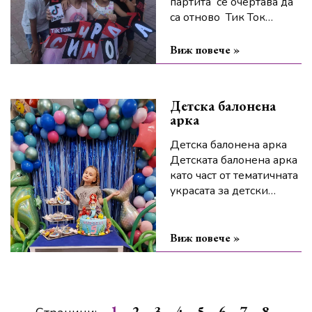
партита се очертава да
са отново Тик Ток
партитата
Тик Ток партитата са
Виж повече »
едни от най-често
избираните партита в
нашата парти зала в
Детска балонена
Бургас
арка
Детска балонена арка
Детската балонена арка
като част от тематичната
украсата за детски
рожден ден е
прекрасно допълнение
и подходяща за снимки.
Виж повече »
1
2
3
4
5
6
7
8