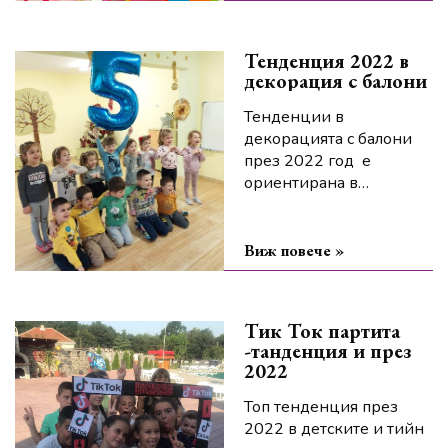
Тенденция 2022 в
декорация с балони
Тенденции в
декорацията с балони
през 2022 год е
ориентирана в
използването на
различни балони с
определена форма, цвят
Виж повече »
и пълнеж.
Тик Ток партита
-танденция и през
2022
Топ тенденция през
2022 в детските и тийн