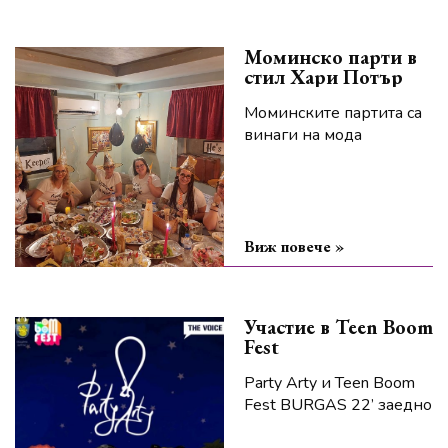
Моминско парти в
стил Хари Потър
Моминските партита са
винаги на мода
Виж повече »
Участие в Teen Boom
Fest
Party Arty и Teen Boom
Fest BURGAS 22’ заедно