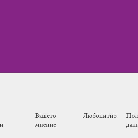
Вашето
Любопитно
Пол
и
мнение
дан