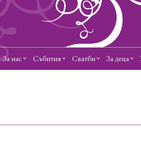
За нас
Събития
Сватби
За деца