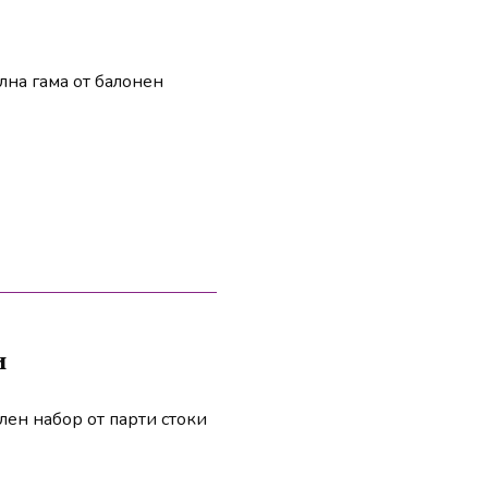
лна гама от балонен
и
лен набор от парти стоки