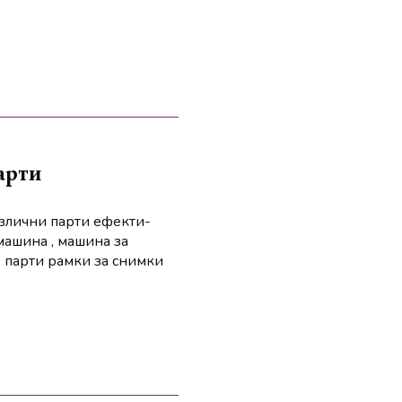
арти
азлични парти ефекти-
машина , машина за
, парти рамки за снимки